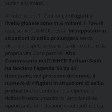
Sudan e Ucraina.
All’interno dei 117 milioni,
i rifugiati a
livello globale sono 41,6 milioni
: il
70%
di
essi, scrive l’UNHCR, resta
“intrappolato in
situazioni di esilio prolungato
senza
alcuna prospettiva realistica di ricostruire la
propria vita. Ecco perché l’
Alto
Commissario dell’UNHCR Barham Salih
ha lanciato l’agenda
‘
50 by 35′
:
dimezzare, nel prossimo decennio, il
numero di rifugiati in situazioni di esilio
protratto
che continuano a dipendere
dall’assistenza umanitaria, ampliando le
opportunità di inclusione e autosufficienza.”