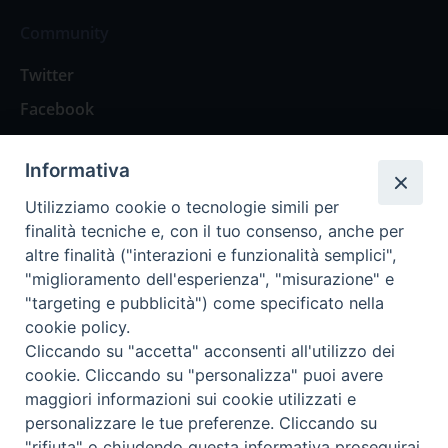
Community
Twitter
Facebook
Contattaci
Informativa
Spazio Lettori
Utilizziamo cookie o tecnologie simili per
finalità tecniche e, con il tuo consenso, anche per
altre finalità ("interazioni e funzionalità semplici",
Eventi
"miglioramento dell'esperienza", "misurazione" e
Eventi diocesani
"targeting e pubblicità") come specificato nella
cookie policy.
Cliccando su "accetta" acconsenti all'utilizzo dei
cookie. Cliccando su "personalizza" puoi avere
maggiori informazioni sui cookie utilizzati e
Privacy Policy
Informativa Cookie
personalizzare le tue preferenze. Cliccando su
"rifiuta" o chiudendo questa informativa proseguirai