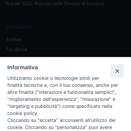
Natale 2020: Presepi nella Diocesi di Genova
Community
Twitter
Facebook
Contattaci
Informativa
Spazio Lettori
Utilizziamo cookie o tecnologie simili per
finalità tecniche e, con il tuo consenso, anche per
altre finalità ("interazioni e funzionalità semplici",
Eventi
"miglioramento dell'esperienza", "misurazione" e
Eventi diocesani
"targeting e pubblicità") come specificato nella
cookie policy.
Cliccando su "accetta" acconsenti all'utilizzo dei
cookie. Cliccando su "personalizza" puoi avere