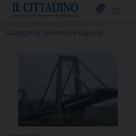
Skip
to
0
content
prodotti
Categoria:
Genova e Liguria