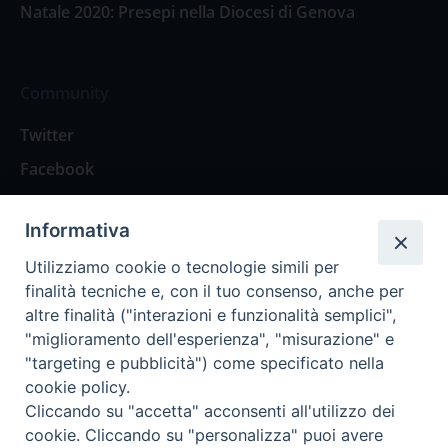
Natale 2020: Presepi nella Diocesi di Genova
Community
Twitter
Facebook
Contattaci
Informativa
Spazio Lettori
Utilizziamo cookie o tecnologie simili per
finalità tecniche e, con il tuo consenso, anche per
altre finalità ("interazioni e funzionalità semplici",
Eventi
"miglioramento dell'esperienza", "misurazione" e
Eventi diocesani
"targeting e pubblicità") come specificato nella
cookie policy.
Cliccando su "accetta" acconsenti all'utilizzo dei
cookie. Cliccando su "personalizza" puoi avere