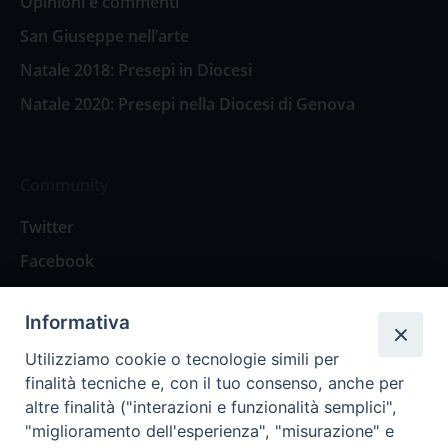
Opinioni e commenti
San Giuseppe nell’arte
Natale 2018: Presepi in Diocesi
Natale 2020: Presepi nella Diocesi di Genova
Community
Twitter
Facebook
Contattaci
Informativa
Spazio Lettori
Utilizziamo cookie o tecnologie simili per
finalità tecniche e, con il tuo consenso, anche per
altre finalità ("interazioni e funzionalità semplici",
Eventi
"miglioramento dell'esperienza", "misurazione" e