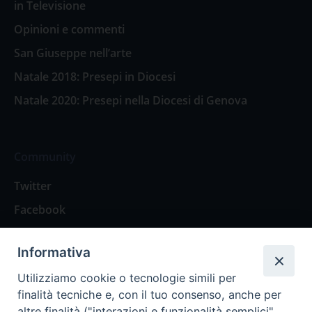
in Televisione
Opinioni e commenti
San Giuseppe nell’arte
Natale 2018: Presepi in Diocesi
Natale 2020: Presepi nella Diocesi di Genova
Community
Twitter
Facebook
Contattaci
Informativa
Spazio Lettori
Utilizziamo cookie o tecnologie simili per
finalità tecniche e, con il tuo consenso, anche per
altre finalità ("interazioni e funzionalità semplici",