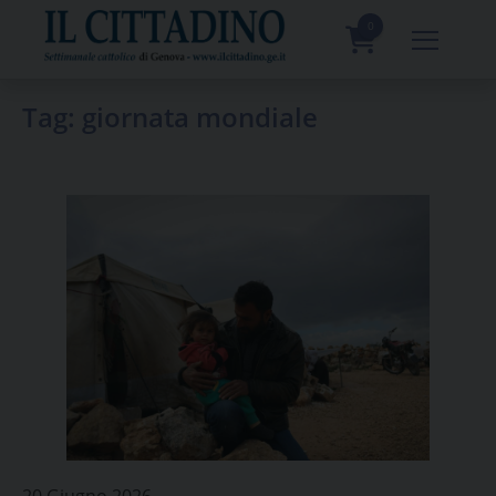
Skip
to
0
content
prodotti
Tag:
giornata mondiale