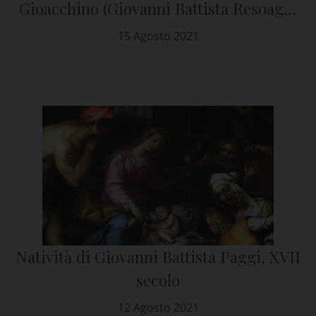
Gioacchino (Giovanni Battista Resoaggi
– XVIII secolo)
15 Agosto 2021
Natività di Giovanni Battista Paggi, XVII
secolo
12 Agosto 2021