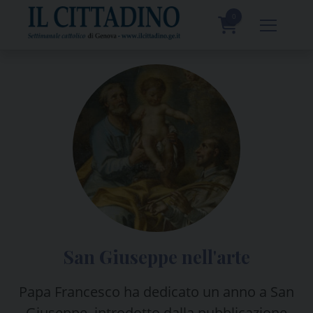
Skip
to
0
content
prodotti
San Giuseppe nell'arte
Papa Francesco ha dedicato un anno a San
Giuseppe, introdotto dalla pubblicazione