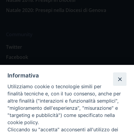
Natale 2020: Presepi nella Diocesi di Genova
Community
Twitter
Facebook
Contattaci
Informativa
Spazio Lettori
Utilizziamo cookie o tecnologie simili per
finalità tecniche e, con il tuo consenso, anche per
altre finalità ("interazioni e funzionalità semplici",
Eventi
"miglioramento dell'esperienza", "misurazione" e
Eventi diocesani
"targeting e pubblicità") come specificato nella
cookie policy.
Cliccando su "accetta" acconsenti all'utilizzo dei