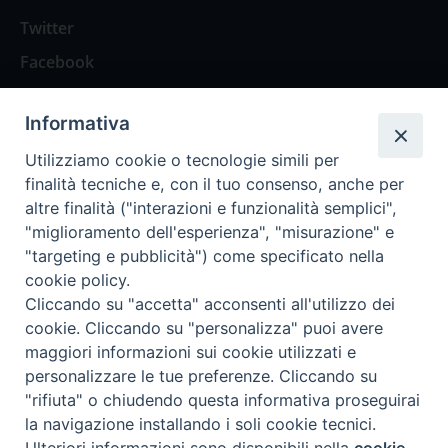
Twitter
Facebook
Contattaci
Informativa
Spazio Lettori
Utilizziamo cookie o tecnologie simili per
finalità tecniche e, con il tuo consenso, anche per
altre finalità ("interazioni e funzionalità semplici",
Eventi
"miglioramento dell'esperienza", "misurazione" e
Eventi diocesani
"targeting e pubblicità") come specificato nella
cookie policy.
Cliccando su "accetta" acconsenti all'utilizzo dei
cookie. Cliccando su "personalizza" puoi avere
maggiori informazioni sui cookie utilizzati e
Privacy Policy
Informativa Cookie
personalizzare le tue preferenze. Cliccando su
"rifiuta" o chiudendo questa informativa proseguirai
la navigazione installando i soli cookie tecnici.
Trasparenza