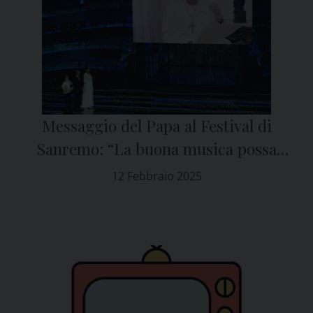
Messaggio del Papa al Festival di
Sanremo: “La buona musica possa
raggiungere il cuore di tutti”
12 Febbraio 2025