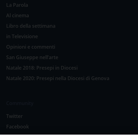
La Parola
Al cinema
Libro della settimana
in Televisione
Opinioni e commenti
San Giuseppe nell’arte
Natale 2018: Presepi in Diocesi
Natale 2020: Presepi nella Diocesi di Genova
Community
Twitter
Facebook
Contattaci