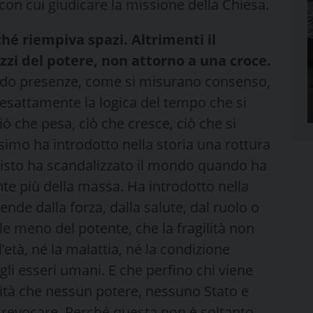
on cui giudicare la missione della Chiesa.
hé riempiva spazi. Altrimenti il
zzi del potere, non attorno a una croce.
tando presenze, come si misurano consenso,
e esattamente la logica del tempo che si
iò che pesa, ciò che cresce, ciò che si
esimo ha introdotto nella storia una rottura
risto ha scandalizzato il mondo quando ha
te più della massa. Ha introdotto nella
pende dalla forza, dalla salute, dal ruolo o
le meno del potente, che la fragilità non
l’età, né la malattia, né la condizione
gli esseri umani. E che perfino chi viene
tà che nessun potere, nessuno Stato e
revocare. Perché questa non è soltanto