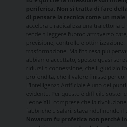
Ed è qui che la riflessione sull’Intel
periferica. Non si tratta di fare del
di pensare la tecnica come un male 
accelera e radicalizza una traiettoria 
tende a leggere l’uomo attraverso categ
previsione, controllo e ottimizzazione.
trasformazione. Ma l’ha resa più pervas
abbiamo accettato, spesso quasi senz
ridursi a connessione, che il giudizio f
profondità, che il valore finisse per co
L’Intelligenza Artificiale è uno dei punt
evidente. Per questo è difficile sosten
Leone XIII comprese che la rivoluzion
fabbriche e salari: stava ridefinendo il
Novarum fu profetica non perché i