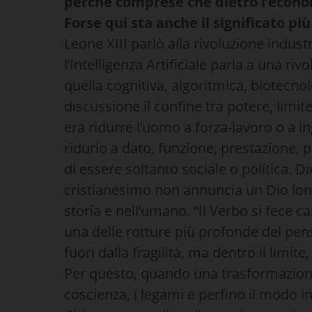
perché comprese che dietro l’econom
Forse qui sta anche il significato p
Leone XIII parlò alla rivoluzione indus
l’Intelligenza Artificiale parla a una r
quella cognitiva, algoritmica, biotecnol
discussione il confine tra potere, limite,
era ridurre l’uomo a forza-lavoro o a in
ridurlo a dato, funzione, prestazione, p
di essere soltanto sociale o politica. 
cristianesimo non annuncia un Dio lon
storia e nell’umano. “Il Verbo si fece c
una delle rotture più profonde del pen
fuori dalla fragilità, ma dentro il limite
Per questo, quando una trasformazione st
coscienza, i legami e perfino il modo 