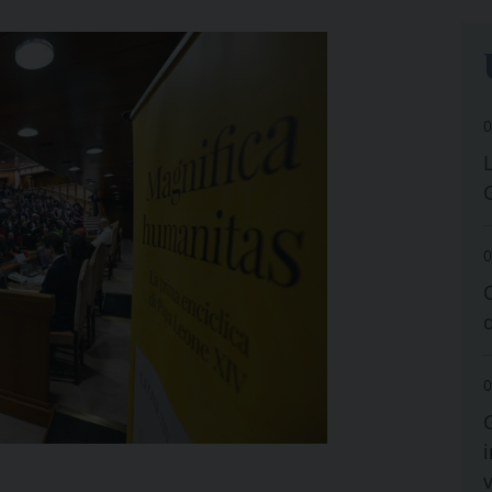
0
0
0
i