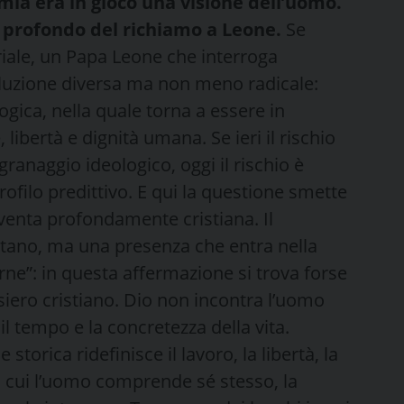
ia era in gioco una visione dell’uomo.
iù profondo del richiamo a Leone.
Se
triale, un Papa Leone che interroga
ivoluzione diversa ma non meno radicale:
ogica, nella quale torna a essere in
 libertà e dignità umana. Se ieri il rischio
granaggio ideologico, oggi il rischio è
rofilo predittivo. E qui la questione smette
Diventa profondamente cristiana. Il
tano, ma una presenza che entra nella
arne”: in questa affermazione si trova forse
siero cristiano. Dio non incontra l’uomo
, il tempo e la concretezza della vita.
orica ridefinisce il lavoro, la libertà, la
in cui l’uomo comprende sé stesso, la