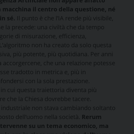
ligenza Artificiale non appare affatto
la macchina il centro della questione, né
in sé.
Il punto è che l’IA rende più visibile,
che la precede: una civiltà che da tempo
orie di misurazione, efficienza,
 L’algoritmo non ha creato da solo questa
iva, più potente, più quotidiana. Per anni
a accorgercene, che una relazione potesse
osse tradotto in metrica e, più in
nfondersi con la sola prestazione.
i in cui questa traiettoria diventa più
ere che la Chiesa dovrebbe tacere.
e industriale non stava cambiando soltanto
 posto dell’uomo nella società.
Rerum
ntervenne su un tema economico, ma