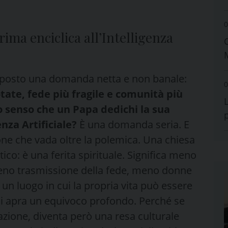
0
ima enciclica all’Intelligenza
 ha posto una domanda netta e non banale:
0
tate, fede più fragile e comunità più
o senso che un Papa dedichi la sua
enza Artificiale?
È una domanda seria. E
one che vada oltre la polemica. Una chiesa
ico: è una ferita spirituale. Significa meno
eno trasmissione della fede, meno donne
un luogo in cui la propria vita può essere
si apra un equivoco profondo. Perché se
zione, diventa però una resa culturale