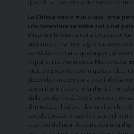
quando si trasforma nel metro ultimo c
La Chiesa non è mai stata forte perc
cristianesimo sarebbe nato nei pala
Misurare la vitalità della Chiesa con
audience o traffico, significa accettar
vorrebbe criticare: quella per cui vale c
impone, ciò che si vede. Ma il cristian
radicale proprio contro questa idea. C
detto che una persona vale infinitamen
storia il principio che la dignità non di
dalla produttività. Che il povero non va
diminuisce il valore di una vita, che né 
sociale possono stabilire gerarchie tra 
scartato dal mondo conserva una digni
nessuna tecnica possono concedere o 