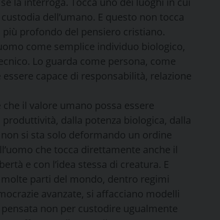
se la interroga. Tocca uno dei luoghi in cui
 custodia dell’umano. E questo non tocca
o più profondo del pensiero cristiano.
l’uomo come semplice individuo biologico,
ecnico. Lo guarda come persona, come
 essere capace di responsabilità, relazione
 che il valore umano possa essere
 produttività, dalla potenza biologica, dalla
e, non si sta solo deformando un ordine
ell’uomo che tocca direttamente anche il
ibertà e con l’idea stessa di creatura. E
 molte parti del mondo, dentro regimi
mocrazie avanzate, si affacciano modelli
ere pensata non per custodire ugualmente