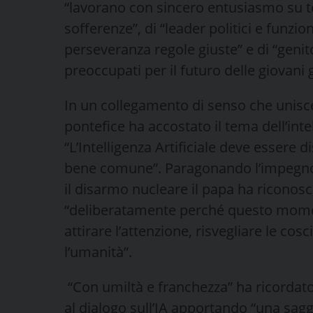
“lavorano con sincero entusiasmo su t
sofferenze”, di “leader politici e funzi
perseveranza regole giuste” e di “geni
preoccupati per il futuro delle giovani 
In un collegamento di senso che unisce 
pontefice ha accostato il tema dell’intel
“L’Intelligenza Artificiale deve essere di
bene comune”. Paragonando l’impegno d
il disarmo nucleare il papa ha riconosc
“deliberatamente perché questo momen
attirare l’attenzione, risvegliare le cos
l’umanità”.
“Con umiltà e franchezza” ha ricordato
al dialogo sull’IA apportando “una sag