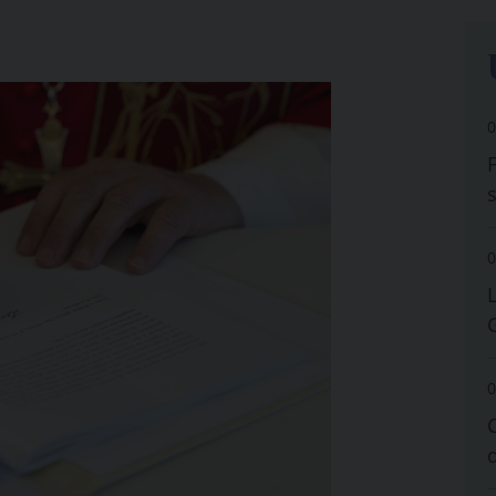
0
0
0