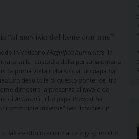
0
i
a “al servizio del bene comune”
inodo in Vaticano
Magnifica humanitas
, la
0
ntrata sulla “custodia della persona umana
 Per la prima volta nella storia, un papa ha
eatura dello stile di questo pontefice, tra
 come dimostra la presenza al tavolo dei
ore di
Anthropic
, che papa Prevost ha
o a “camminare insieme” per “trovare un
ce dall’ascolto di scienziati e ingegneri che