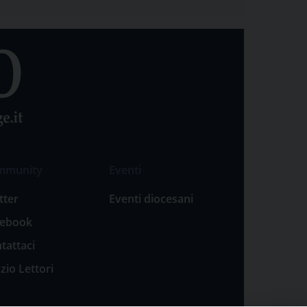
mmunity
Eventi
tter
Eventi diocesani
cebook
tattaci
zio Lettori