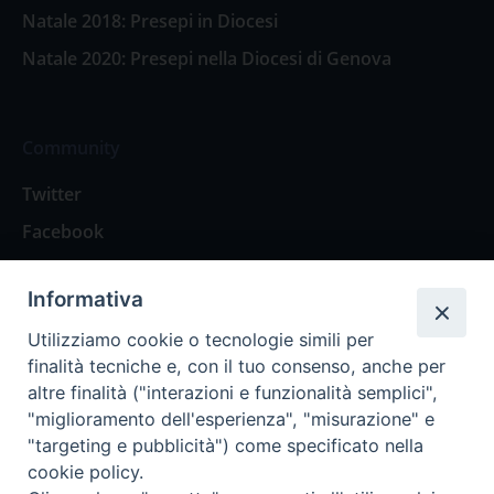
Natale 2018: Presepi in Diocesi
Natale 2020: Presepi nella Diocesi di Genova
Community
Twitter
Facebook
Contattaci
Informativa
Spazio Lettori
Utilizziamo cookie o tecnologie simili per
finalità tecniche e, con il tuo consenso, anche per
altre finalità ("interazioni e funzionalità semplici",
Eventi
"miglioramento dell'esperienza", "misurazione" e
Eventi diocesani
"targeting e pubblicità") come specificato nella
cookie policy.