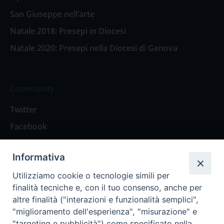
San Giuseppe nell’arte
Natale 2018: Presepi in Diocesi
Natale 2020: Presepi nella Diocesi di Genova
Community
Twitter
Facebook
Contattaci
Informativa
Spazio Lettori
Utilizziamo cookie o tecnologie simili per
finalità tecniche e, con il tuo consenso, anche per
altre finalità ("interazioni e funzionalità semplici",
Eventi
"miglioramento dell'esperienza", "misurazione" e
Eventi diocesani
"targeting e pubblicità") come specificato nella