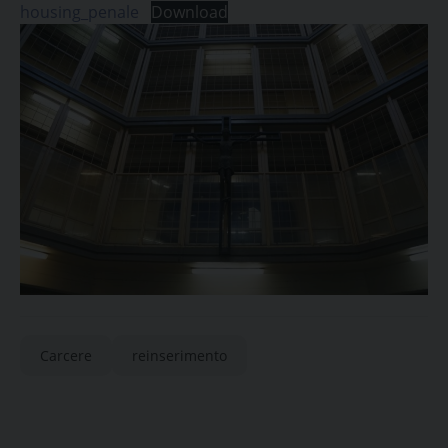
housing_penale
Download
Carcere
reinserimento