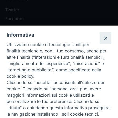
Twitter
Facebook
Contattaci
Informativa
Spazio Lettori
Utilizziamo cookie o tecnologie simili per
finalità tecniche e, con il tuo consenso, anche per
altre finalità ("interazioni e funzionalità semplici",
Eventi
"miglioramento dell'esperienza", "misurazione" e
Eventi diocesani
"targeting e pubblicità") come specificato nella
cookie policy.
Cliccando su "accetta" acconsenti all'utilizzo dei
cookie. Cliccando su "personalizza" puoi avere
maggiori informazioni sui cookie utilizzati e
Privacy Policy
Informativa Cookie
personalizzare le tue preferenze. Cliccando su
"rifiuta" o chiudendo questa informativa proseguirai
la navigazione installando i soli cookie tecnici.
Trasparenza