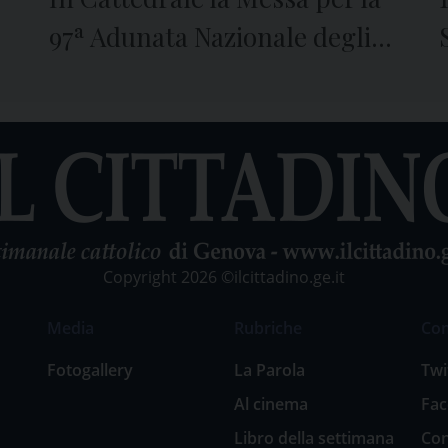
97ª Adunata Nazionale degli
Alpini. Padre Tasca:
“Dolcezza, rispetto e retta
coscienza per il nostro
tempo”
Copyright 2026 ©ilcittadino.ge.it
Media
Rubriche
Co
Fotogallery
La Parola
Twi
Al cinema
Fa
Libro della settimana
Con