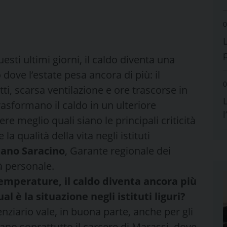
0
esti ultimi giorni, il caldo diventa una
o dove l’estate pesa ancora di più: il
0
etti, scarsa ventilazione e ore trascorse in
L
trasformano il caldo in un ulteriore
 meglio quali siano le principali criticità
a qualità della vita negli istituti
iano Saracino
, Garante regionale dei
tà personale.
 temperature, il caldo diventa ancora più
al è la situazione negli istituti liguri?
nziario vale, in buona parte, anche per gli
rdano soprattutto il carcere di Marassi, dove