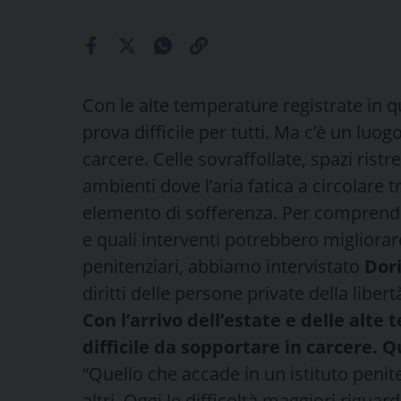
Con le alte temperature registrate in qu
prova difficile per tutti. Ma c’è un luog
carcere. Celle sovraffollate, spazi ristr
ambienti dove l’aria fatica a circolare 
elemento di sofferenza. Per comprendere
e quali interventi potrebbero migliorare l
penitenziari, abbiamo intervistato
Dor
diritti delle persone private della liber
Con l’arrivo dell’estate e delle alte
difficile da sopportare in carcere. Qu
“Quello che accade in un istituto penite
altri. Oggi le difficoltà maggiori rigua