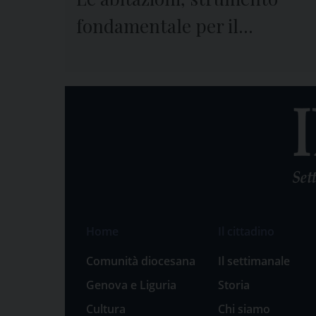
fondamentale per il
reinserimento delle persone
detenute
Home
Il cittadino
Comunità diocesana
Il settimanale
Genova e Liguria
Storia
Cultura
Chi siamo