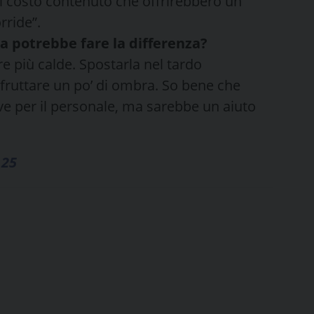
al costo contenuto che offrirebbero un
rride”.
a potrebbe fare la differenza?
ore più calde. Spostarla nel tardo
ruttare un po’ di ombra. So bene che
ve per il personale, ma sarebbe un aiuto
 25