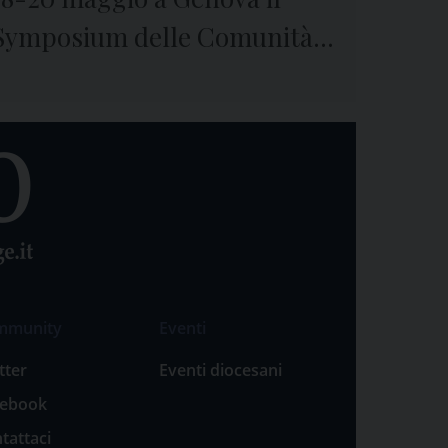
Symposium delle Comunità
terapeutiche
mmunity
Eventi
tter
Eventi diocesani
cebook
tattaci