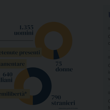
0
0
i
0