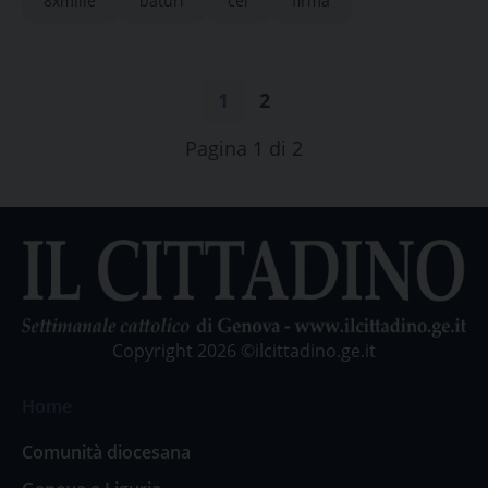
8xmille
baturi
cei
firma
1
2
Pagina 1 di 2
Copyright 2026 ©ilcittadino.ge.it
Home
Comunità diocesana