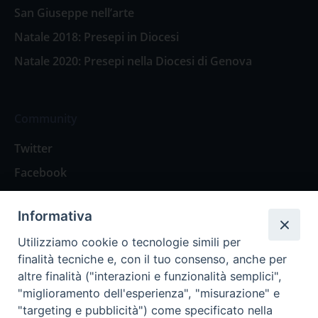
San Giuseppe nell’arte
Natale 2018: Presepi in Diocesi
Natale 2020: Presepi nella Diocesi di Genova
Community
Twitter
Facebook
Contattaci
Informativa
Spazio Lettori
Utilizziamo cookie o tecnologie simili per
finalità tecniche e, con il tuo consenso, anche per
altre finalità ("interazioni e funzionalità semplici",
Eventi
"miglioramento dell'esperienza", "misurazione" e
Eventi diocesani
"targeting e pubblicità") come specificato nella