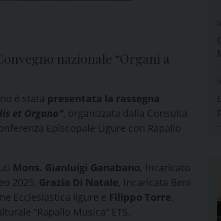
0
l Convegno nazionale “Organi a
0
no è stata
presentata la rassegna
is et Organo”
, organizzata dalla Consulta
a Conferenza Episcopale Ligure con Rapallo
uti
Mons. Gianluigi Ganabano
, Incaricato
leo 2025,
Grazia Di Natale
, Incaricata Beni
one Ecclesiastica ligure e
Filippo Torre
,
ulturale “Rapallo Musica” ETS.