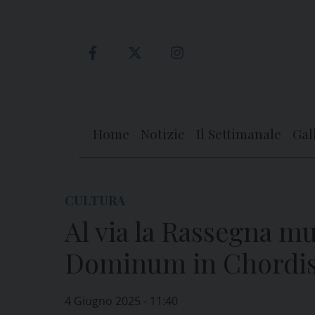
Skip
to
content
Home
Notizie
Il Settimanale
Gal
CULTURA
Al via la Rassegna m
Dominum in Chordis
4 Giugno 2025 - 11:40