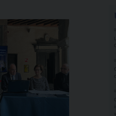
0
0
0
i