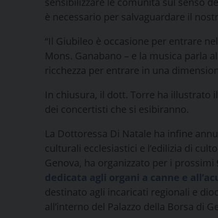
sensibilizzare le comunità sul senso del
è necessario per salvaguardare il nostr
“Il Giubileo è occasione per entrare n
Mons. Ganabano – e la musica parla al
ricchezza per entrare in una dimensione
In chiusura, il dott. Torre ha illustrato i
dei concertisti che si esibiranno.
La Dottoressa Di Natale ha infine annun
culturali ecclesiastici e l’edilizia di cul
Genova, ha organizzato per i prossimi
dedicata agli organi a canne e all’ac
destinato agli incaricati regionali e dio
all’interno del Palazzo della Borsa di G