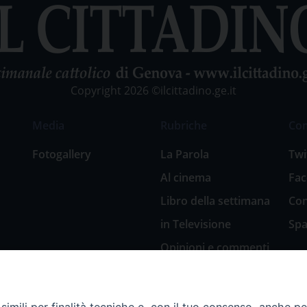
Copyright 2026 ©ilcittadino.ge.it
Media
Rubriche
Co
Fotogallery
La Parola
Twi
Al cinema
Fa
Libro della settimana
Con
in Televisione
Spa
Opinioni e commenti
San Giuseppe
nell’arte