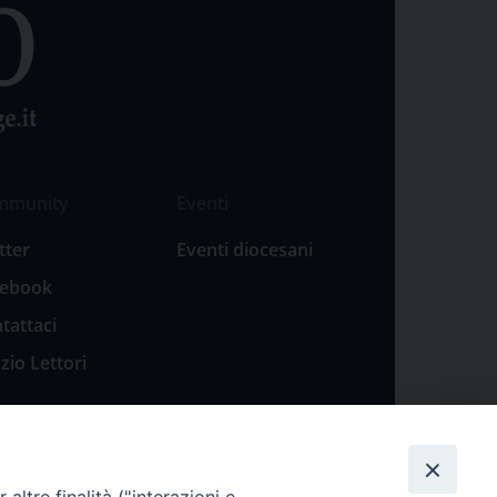
mmunity
Eventi
tter
Eventi diocesani
cebook
tattaci
zio Lettori