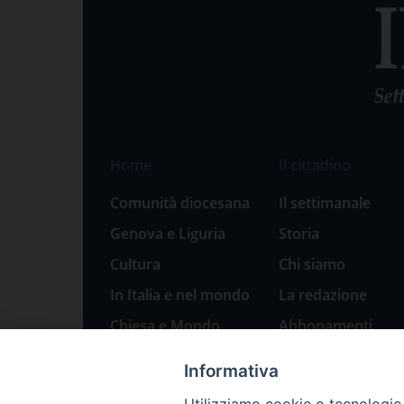
Home
Il cittadino
Comunità diocesana
Il settimanale
Genova e Liguria
Storia
Cultura
Chi siamo
In Italia e nel mondo
La redazione
Chiesa e Mondo
Abbonamenti
Sport
Pubblicità
Informativa
Parole di pace