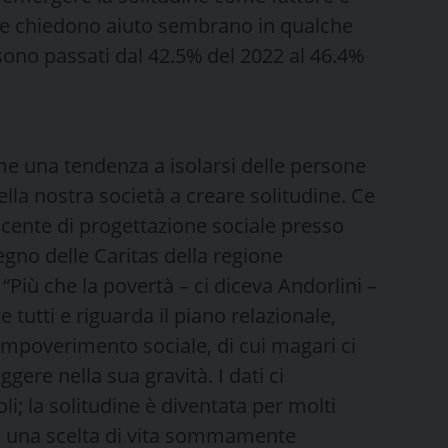
 che chiedono aiuto sembrano in qualche
e sono passati dal 42.5% del 2022 al 46.4%
e una tendenza a isolarsi delle persone
a nostra società a creare solitudine. Ce
ocente di progettazione sociale presso
vegno delle Caritas della regione
 “Più che la povertà – ci diceva Andorlini –
tutti e riguarda il piano relazionale,
impoverimento sociale, di cui magari ci
ere nella sua gravità. I dati ci
li; la solitudine è diventata per molti
tri una scelta di vita sommamente