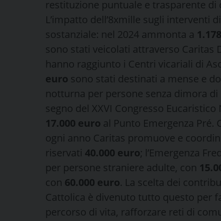
restituzione puntuale e trasparente di
L’impatto dell’8xmille sugli interventi 
sostanziale: nel 2024 ammonta a
1.17
sono stati veicolati attraverso Caritas
hanno raggiunto i Centri vicariali di Asc
euro
sono stati destinati a mense e do
notturna per persone senza dimora di 
segno del XXVI Congresso Eucaristico 
17.000 euro
al Punto Emergenza Pré. Ci
ogni anno Caritas promuove e coordina:
riservati
40.000 euro
; l’Emergenza Fre
per persone straniere adulte, con
15.0
con
60.000 euro
. La scelta dei contribu
Cattolica è divenuto tutto questo per f
percorso di vita, rafforzare reti di co