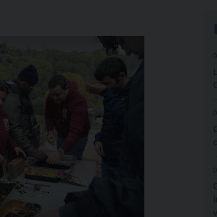
0
0
0
i