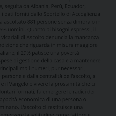
e, seguita da Albania, Perù, Ecuador,
i dati forniti dallo Sportello di Accoglienza
ha ascoltato 881 persone senza dimora o in
65% uomini. Quanto ai bisogni espressi, il
i vicariali di Ascolto denuncia la mancanza
ndizione che riguarda in misura maggiore
taliane; il 29% patisce una povertà
le spese di gestione della casa e a mantenere
 principali ma i numeri, pur necessari,
e persone e dalla centralità dell’ascolto, a
e il Vangelo e vivere la prossimità che ci
ontari formati, fa emergere le radici dei
capacità economica di una persona o
minano. L’ascolto ci restituisce una
 emergere la solitudine come fattore e