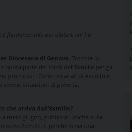
0
le è fondamentale per aiutare chi ha
0
tas Diocesana di Genova
. Tramite la
 quota parte dei fondi dell’8xmille per gli
no promossi i Centri vicariali di Ascolto e
he vivono situazioni di povertà,
o che arriva dall’8xmille?
24 a metà giugno, pubblicati anche sulle
ito
www.8xmille.it
, perché vi sia una