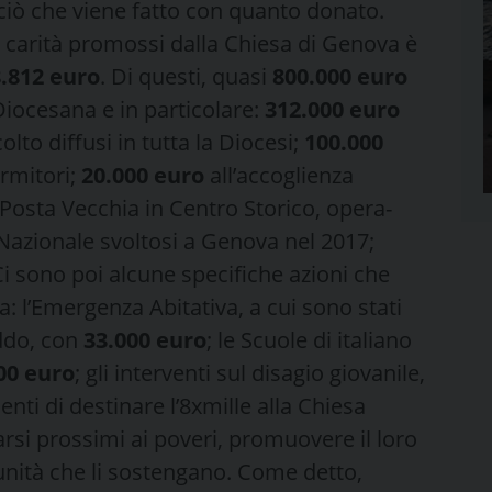
 ciò che viene fatto con quanto donato.
di carità promossi dalla Chiesa di Genova è
8.812 euro
. Di questi, quasi
800.000 euro
 Diocesana e in particolare:
312.000 euro
olto diffusi in tutta la Diocesi;
100.000
rmitori;
20.000 euro
all’accoglienza
Posta Vecchia in Centro Storico, opera-
Nazionale svoltosi a Genova nel 2017;
 sono poi alcune specifiche azioni che
 l’Emergenza Abitativa, a cui sono stati
ddo, con
33.000 euro
; le Scuole di italiano
00 euro
; gli interventi sul disagio giovanile,
enti di destinare l’8xmille alla Chiesa
arsi prossimi ai poveri, promuovere il loro
munità che li sostengano. Come detto,