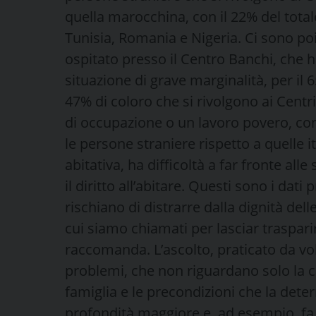
quella marocchina, con il 22% del total
Tunisia, Romania e Nigeria. Ci sono poi 
ospitato presso il Centro Banchi, che 
situazione di grave marginalità, per il 
47% di coloro che si rivolgono ai Centr
di occupazione o un lavoro povero, co
le persone straniere rispetto a quelle i
abitativa, ha difficoltà a far fronte al
il diritto all’abitare. Questi sono i dati
rischiano di distrarre dalla dignità dell
cui siamo chiamati per lasciar trasparir
raccomanda. L’ascolto, praticato da vol
problemi, che non riguardano solo la 
famiglia e le precondizioni che la deter
profondità maggiore e, ad esempio, fa