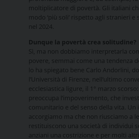
moltiplicatore di povertà. Gli italiani
modo ‘più soli’ rispetto agli stranieri 
nel 2024.
Dunque la povertà crea solitudine?
Sì, ma non dobbiamo interpretarla com
povere, semmai come una tendenza dell
lo ha spiegato bene Carlo Andorlini, d
l’Università di Firenze, nell’ultimo con
ecclesiastica ligure, il 1° marzo scorso:
preoccupa l’impoverimento, che investe 
comunitario e del senso della vita. Un 
accorgiamo ma che non riusciamo a legg
restituiscono una società di individui so
anziani una costrizione e per molti al