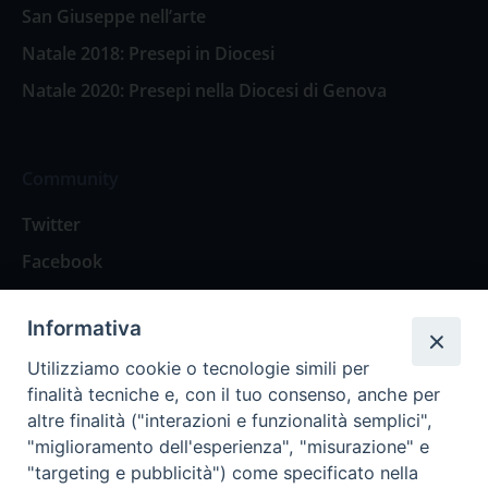
San Giuseppe nell’arte
Natale 2018: Presepi in Diocesi
Natale 2020: Presepi nella Diocesi di Genova
Community
Twitter
Facebook
Contattaci
Informativa
Spazio Lettori
Utilizziamo cookie o tecnologie simili per
finalità tecniche e, con il tuo consenso, anche per
altre finalità ("interazioni e funzionalità semplici",
Eventi
"miglioramento dell'esperienza", "misurazione" e
Eventi diocesani
"targeting e pubblicità") come specificato nella