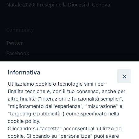
Natale 2020: Presepi nella Diocesi di Genova
Community
Twitter
Facebook
Contattaci
Informativa
Spazio Lettori
Utilizziamo cookie o tecnologie simili per
finalità tecniche e, con il tuo consenso, anche per
altre finalità ("interazioni e funzionalità semplici",
Eventi
"miglioramento dell'esperienza", "misurazione" e
Eventi diocesani
"targeting e pubblicità") come specificato nella
cookie policy.
Cliccando su "accetta" acconsenti all'utilizzo dei
cookie. Cliccando su "personalizza" puoi avere