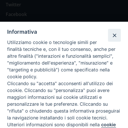
Twitter
Facebook
Contattaci
Informativa
Spazio Lettori
Utilizziamo cookie o tecnologie simili per
finalità tecniche e, con il tuo consenso, anche per
altre finalità ("interazioni e funzionalità semplici",
Eventi
"miglioramento dell'esperienza", "misurazione" e
Eventi diocesani
"targeting e pubblicità") come specificato nella
cookie policy.
Cliccando su "accetta" acconsenti all'utilizzo dei
cookie. Cliccando su "personalizza" puoi avere
maggiori informazioni sui cookie utilizzati e
Privacy Policy
Informativa Cookie
personalizzare le tue preferenze. Cliccando su
"rifiuta" o chiudendo questa informativa proseguirai
la navigazione installando i soli cookie tecnici.
Trasparenza
Preferenze Cookie
Ulteriori informazioni sono disponibili nella
cookie