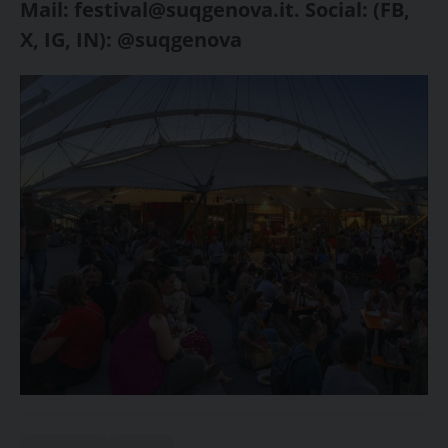
Mail: festival@suqgenova.it. Social: (FB,
X, IG, IN): @suqgenova