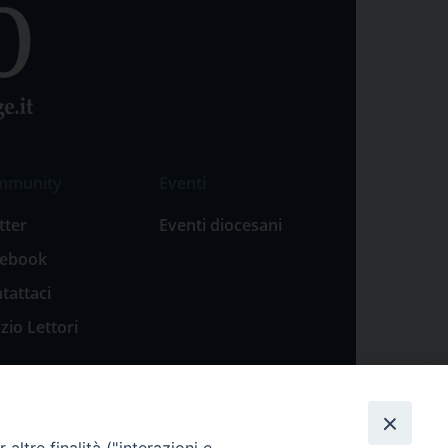
mmunity
Eventi
tter
Eventi diocesani
cebook
tattaci
zio Lettori