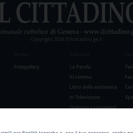
Copyright 2026 ©ilcittadino.ge.it
Media
Rubriche
Co
Fotogallery
La Parola
Twi
Al cinema
Fa
Libro della settimana
Con
in Televisione
Spa
Opinioni e commenti
San Giuseppe
nell’arte