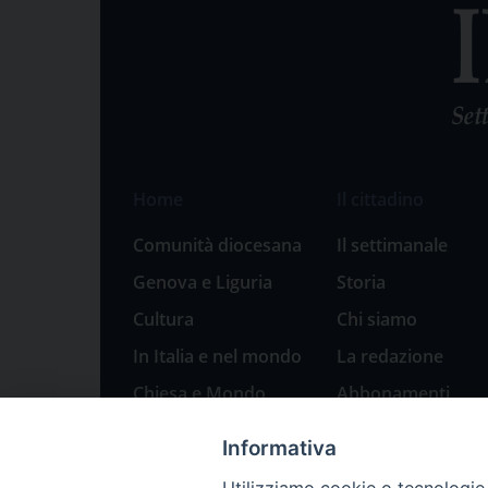
Home
Il cittadino
Comunità diocesana
Il settimanale
Genova e Liguria
Storia
Cultura
Chi siamo
In Italia e nel mondo
La redazione
Chiesa e Mondo
Abbonamenti
Sport
Pubblicità
Informativa
Parole di pace