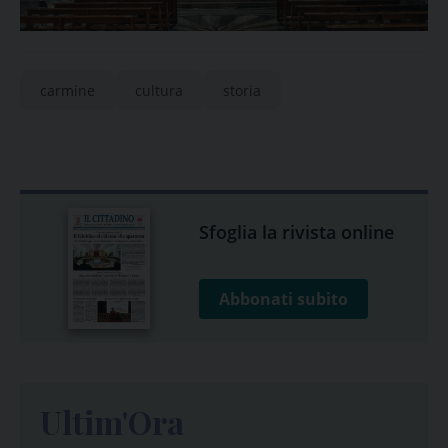
carmine
cultura
storia
Sfoglia la rivista online
Abbonati subito
Ultim'Ora