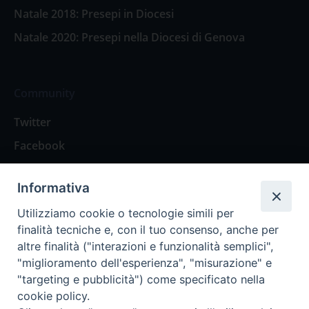
Natale 2018: Presepi in Diocesi
Natale 2020: Presepi nella Diocesi di Genova
Community
Twitter
Facebook
Contattaci
Informativa
Spazio Lettori
Utilizziamo cookie o tecnologie simili per
finalità tecniche e, con il tuo consenso, anche per
altre finalità ("interazioni e funzionalità semplici",
Eventi
"miglioramento dell'esperienza", "misurazione" e
Eventi diocesani
"targeting e pubblicità") come specificato nella
cookie policy.