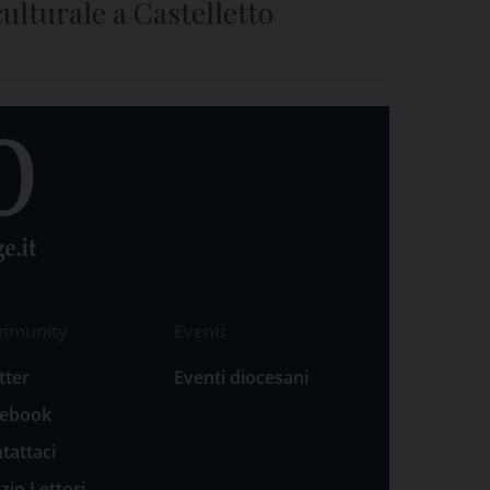
culturale a Castelletto
mmunity
Eventi
tter
Eventi diocesani
cebook
tattaci
zio Lettori