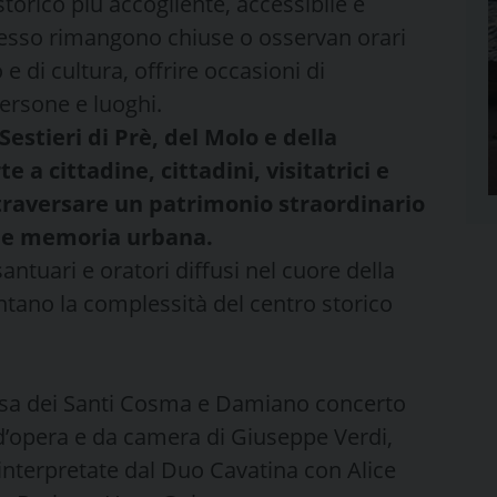
 storico più accogliente, accessibile e
spesso rimangono chiuse o osservan orari
o e di cultura, offrire occasioni di
ersone e luoghi.
Sestieri di Prè, del Molo e della
a cittadine, cittadini, visitatrici e
attraversare un patrimonio straordinario
tà e memoria urbana.
antuari e oratori diffusi nel cuore della
contano la complessità del centro storico
esa dei Santi Cosma e Damiano concerto
 d’opera e da camera di Giuseppe Verdi,
interpretate dal Duo Cavatina con Alice