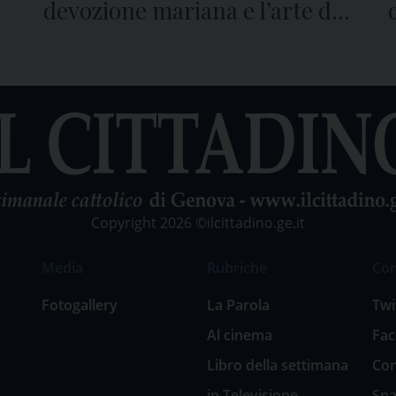
devozione mariana e l’arte di
Santo Varni
Copyright 2026 ©ilcittadino.ge.it
Media
Rubriche
Co
Fotogallery
La Parola
Twi
Al cinema
Fa
Libro della settimana
Con
in Televisione
Spa