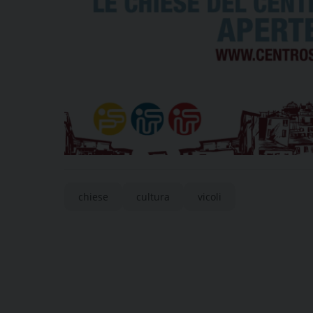
chiese
cultura
vicoli