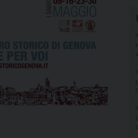
0
0
0