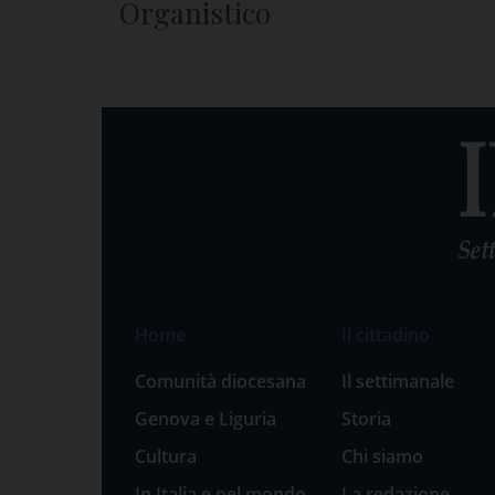
Organistico
Home
Il cittadino
Comunità diocesana
Il settimanale
Genova e Liguria
Storia
Cultura
Chi siamo
In Italia e nel mondo
La redazione