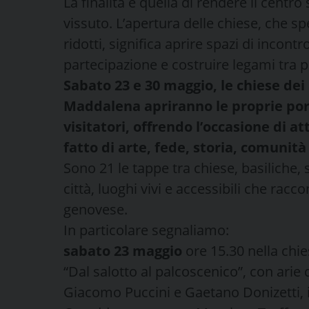
La finalità è quella di rendere il centro
vissuto. L’apertura delle chiese, che 
ridotti, significa aprire spazi di incontr
partecipazione e costruire legami tra p
Sabato 23 e 30 maggio, le chiese dei 
Maddalena apriranno le proprie porte 
visitatori, offrendo l’occasione di 
fatto di arte, fede, storia, comuni
Sono 21 le tappe tra chiese, basiliche, s
città, luoghi vivi e accessibili che rac
genovese.
In particolare segnaliamo:
sabato 23 maggio
ore 15.30 nella chi
“Dal salotto al palcoscenico”, con arie
Giacomo Puccini e Gaetano Donizetti, 