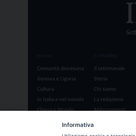
Home
Il cittadino
Comunità diocesana
Il settimanale
Genova e Liguria
Storia
Cultura
Chi siamo
In Italia e nel mondo
La redazione
Chiesa e Mondo
Abbonamenti
Sport
Pubblicità
Informativa
Parole di pace