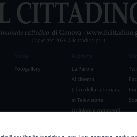
Copyright 2026 ©ilcittadino.ge.it
Media
Rubriche
Co
Fotogallery
La Parola
Twi
Al cinema
Fa
Libro della settimana
Con
in Televisione
Spa
Opinioni e commenti
San Giuseppe
nell’arte