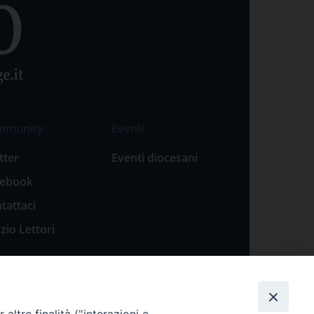
mmunity
Eventi
tter
Eventi diocesani
cebook
tattaci
zio Lettori