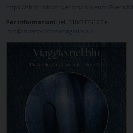
https://shop.midaticket.it/sanlorenzo/Event/8
Per informazioni:
tel. 010/2475127 e
info@museodiocesanogenova.it