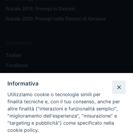
Natale 2018: Presepi in Diocesi
Natale 2020: Presepi nella Diocesi di Genova
Community
Twitter
Facebook
Contattaci
Informativa
Spazio Lettori
Utilizziamo cookie o tecnologie simili per
finalità tecniche e, con il tuo consenso, anche per
altre finalità ("interazioni e funzionalità semplici",
Eventi
"miglioramento dell'esperienza", "misurazione" e
Eventi diocesani
"targeting e pubblicità") come specificato nella
cookie policy.