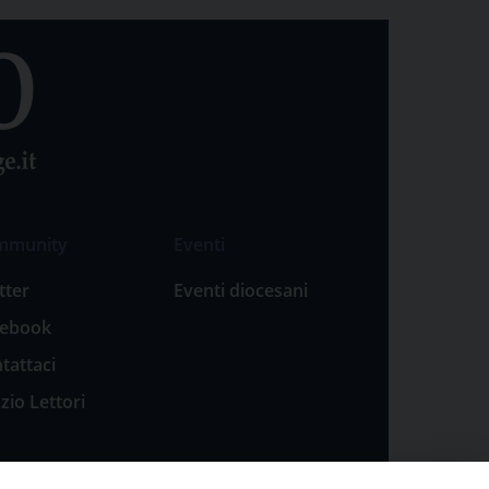
mmunity
Eventi
tter
Eventi diocesani
cebook
tattaci
zio Lettori