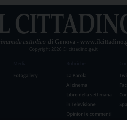
Copyright 2026 ©ilcittadino.ge.it
Media
Rubriche
Co
Fotogallery
La Parola
Twi
Al cinema
Fa
Libro della settimana
Con
in Televisione
Spa
Opinioni e commenti
San Giuseppe