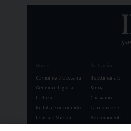
Home
Il cittadino
Comunità diocesana
Il settimanale
Genova e Liguria
Storia
Cultura
Chi siamo
In Italia e nel mondo
La redazione
Chiesa e Mondo
Abbonamenti
Sport
Pubblicità