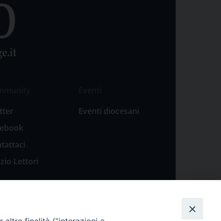
mmunity
Eventi
tter
Eventi diocesani
cebook
tattaci
zio Lettori