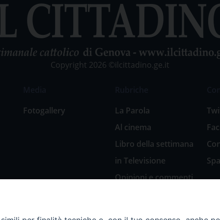
Copyright 2026 ©ilcittadino.ge.it
Media
Rubriche
Co
Fotogallery
La Parola
Twi
Al cinema
Fa
Libro della settimana
Con
in Televisione
Spa
Opinioni e commenti
San Giuseppe
nell’arte