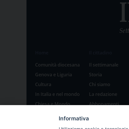
Home
Il cittadino
Comunità diocesana
Il settimanale
Genova e Liguria
Storia
Cultura
Chi siamo
In Italia e nel mondo
La redazione
Chiesa e Mondo
Abbonamenti
Sport
Pubblicità
Informativa
Parole di pace