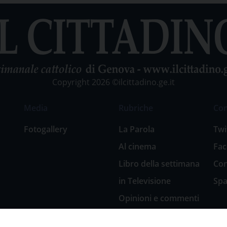
Copyright 2026 ©ilcittadino.ge.it
Media
Rubriche
Co
Fotogallery
La Parola
Twi
Al cinema
Fa
Libro della settimana
Con
in Televisione
Spa
Opinioni e commenti
San Giuseppe