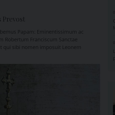
0
s Prevost
abemus Papam: Eminentissimum ac
 Robertum Franciscum Sanctae
0
t qui sibi nomen imposuit Leonem