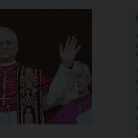
0
0
0
i