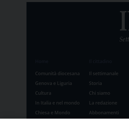
Home
Il cittadino
Comunità diocesana
Il settimanale
Genova e Liguria
Storia
Cultura
Chi siamo
In Italia e nel mondo
La redazione
Chiesa e Mondo
Abbonamenti
Sport
Pubblicità