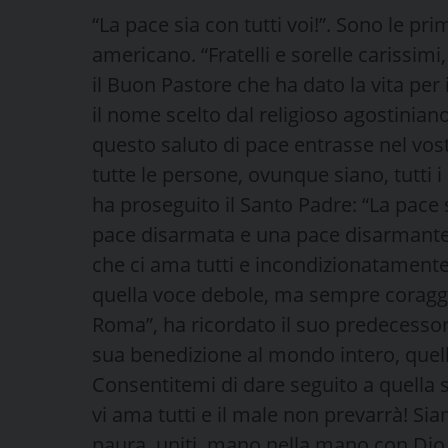
“La pace sia con tutti voi!”. Sono le pr
americano. “Fratelli e sorelle carissimi,
il Buon Pastore che ha dato la vita per 
il nome scelto dal religioso agostiniano
questo saluto di pace entrasse nel vost
tutte le persone, ovunque siano, tutti i
ha proseguito il Santo Padre: “La pace 
pace disarmata e una pace disarmante,
che ci ama tutti e incondizionatamente
quella voce debole, ma sempre coragg
Roma”, ha ricordato il suo predecessor
sua benedizione al mondo intero, quell
Consentitemi di dare seguito a quella 
vi ama tutti e il male non prevarrà! Sia
paura, uniti, mano nella mano con Dio 