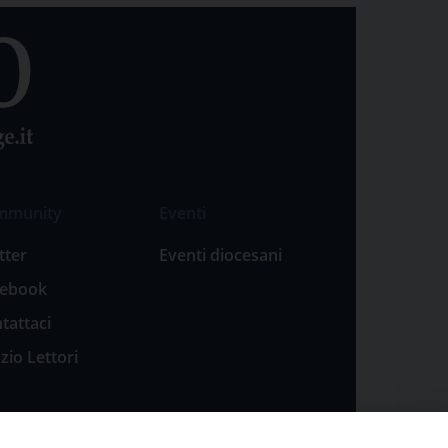
mmunity
Eventi
tter
Eventi diocesani
cebook
tattaci
zio Lettori