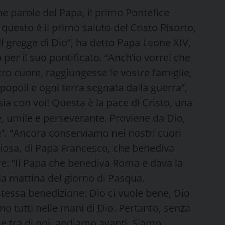
ime parole del Papa, il primo Pontefice
 questo è il primo saluto del Cristo Risorto,
il gregge di Dio”, ha detto Papa Leone XIV,
 per il suo pontificato. “Anch’io vorrei che
ro cuore, raggiungesse le vostre famiglie,
 popoli e ogni terra segnata dalla guerra”,
sia con voi! Questa è la pace di Cristo, una
 umile e perseverante. Proviene da Dio,
”. “Ancora conserviamo nei nostri cuori
iosa, di Papa Francesco, che benediva
e: “Il Papa che benediva Roma e dava la
a mattina del giorno di Pasqua.
stessa benedizione: Dio ci vuole bene, Dio
mo tutti nelle mani di Dio. Pertanto, senza
e tra di noi, andiamo avanti. Siamo