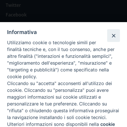
Twitter
Facebook
Contattaci
Informativa
Spazio Lettori
Utilizziamo cookie o tecnologie simili per
finalità tecniche e, con il tuo consenso, anche per
altre finalità ("interazioni e funzionalità semplici",
Eventi
"miglioramento dell'esperienza", "misurazione" e
Eventi diocesani
"targeting e pubblicità") come specificato nella
cookie policy.
Cliccando su "accetta" acconsenti all'utilizzo dei
cookie. Cliccando su "personalizza" puoi avere
maggiori informazioni sui cookie utilizzati e
Privacy Policy
Informativa Cookie
personalizzare le tue preferenze. Cliccando su
"rifiuta" o chiudendo questa informativa proseguirai
la navigazione installando i soli cookie tecnici.
Trasparenza
Preferenze Cookie
Ulteriori informazioni sono disponibili nella
cookie