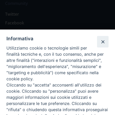
Community
Twitter
Facebook
Contattaci
Informativa
Spazio Lettori
Utilizziamo cookie o tecnologie simili per
finalità tecniche e, con il tuo consenso, anche per
altre finalità ("interazioni e funzionalità semplici",
Eventi
"miglioramento dell'esperienza", "misurazione" e
Eventi diocesani
"targeting e pubblicità") come specificato nella
cookie policy.
Cliccando su "accetta" acconsenti all'utilizzo dei
cookie. Cliccando su "personalizza" puoi avere
maggiori informazioni sui cookie utilizzati e
Privacy Policy
Informativa Cookie
personalizzare le tue preferenze. Cliccando su
"rifiuta" o chiudendo questa informativa proseguirai