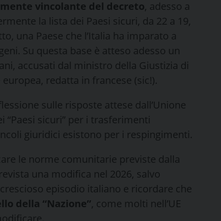
camente vincolante del decreto
, adesso a
mente la lista dei Paesi sicuri, da 22 a 19,
to, una Paese che l’Italia ha imparato a
egeni. Su questa base è atteso adesso un
ni, accusati dal ministro della Giustizia di
europea, redatta in francese (sic!).
lessione sulle risposte attese dall’Unione
i “Paesi sicuri” per i trasferimenti
ncoli giuridici esistono per i respingimenti.
care le norme comunitarie previste dalla
prevista una modifica nel 2026, salvo
crescioso episodio italiano e ricordare che
ello della “Nazione”
, come molti nell’UE
odificare.