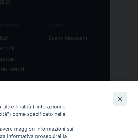
mmunity
Eventi
tter
Eventi diocesani
cebook
tattaci
zio Lettori
altre finalità ("interazioni e
cità") come specificato nella
 avere maggiori informazioni sui
sta informativa proseguirai la