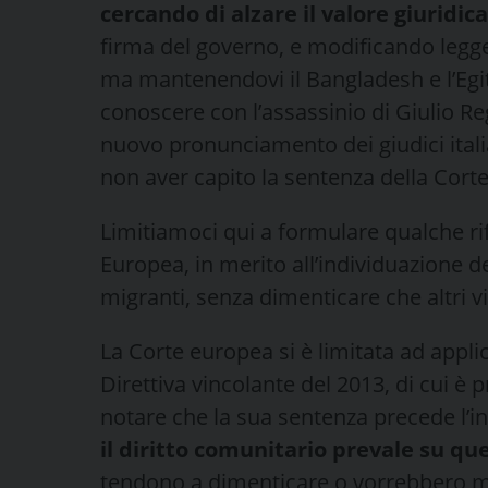
cercando di alzare il valore giuridi
firma del governo, e modificando legger
ma mantenendovi il Bangladesh e l’Egit
conoscere con l’assassinio di Giulio R
nuovo pronunciamento dei giudici italia
non aver capito la sentenza della Corte 
Limitiamoci qui a formulare qualche rif
Europea, in merito all’individuazione de
migranti, senza dimenticare che altri vi
La Corte europea si è limitata ad appli
Direttiva vincolante del 2013, di cui è 
notare che la sua sentenza precede l’in
il diritto comunitario prevale su qu
tendono a dimenticare o vorrebbero m