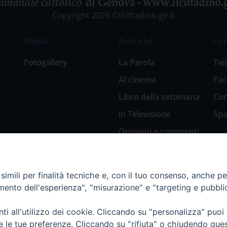
Copyright 2026 ©ilcittadino.ge.it
Media
Rubriche
Co
Fotogallery
La Parola
Twi
Al cinema
Fa
Libro della settimana
Con
in Televisione
Spa
Opinioni e commenti
San Giuseppe
nell’arte
imili per finalità tecniche e, con il tuo consenso, anche per 
Natale 2018: Presepi
amento dell'esperienza", "misurazione" e "targeting e pubbli
in Diocesi
Natale 2020: Presepi
i all'utilizzo dei cookie. Cliccando su "personalizza" puoi
nella Diocesi di
re le tue preferenze. Cliccando su "rifiuta" o chiudendo que