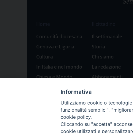
Home
Il cittadino
Comunità diocesana
Il settimanale
Genova e Liguria
Storia
Cultura
Chi siamo
In Italia e nel mondo
La redazione
Chiesa e Mondo
Abbonamenti
Sport
Pubblicità
Informativa
Parole di pace
Utilizziamo cookie o tecnologie s
Natale 2023: presepi
funzionalità semplici", "miglior
a Genova
cookie policy.
Cliccando su "accetta" acconsent
cookie utilizzati e personalizza