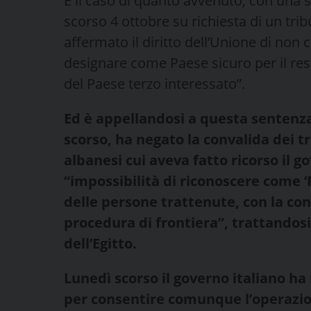
È il caso di quanto avvenuto, con una s
scorso 4 ottobre su richiesta di un tri
affermato il diritto dell’Unione di non 
designare come Paese sicuro per il res
del Paese terzo interessato”.
Ed è appellandosi a questa sentenza 
scorso, ha negato la convalida dei t
albanesi cui aveva fatto ricorso il g
“impossibilità di riconoscere come ‘P
delle persone trattenute, con la con
procedura di frontiera”, trattandos
dell’Egitto.
Lunedì scorso il governo italiano 
per consentire comunque l’operazio