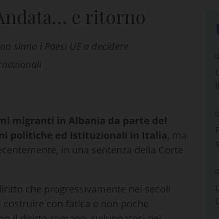
 Andata… e ritorno
Non siano i Paesi UE a decidere
0
ernazionali
i
0
mi migranti in Albania da parte del
 politiche ed istituzionali in Italia
, ma
 recentemente, in una sentenza della Corte
0
 diritto che progressivamente nei secoli
 costruire con fatica e non poche
on il diritto romano, sviluppatosi nel