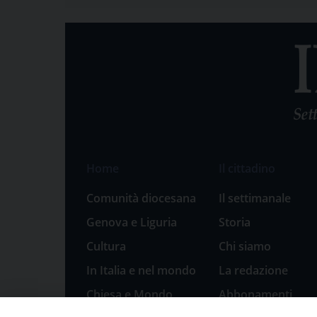
Home
Il cittadino
Comunità diocesana
Il settimanale
Genova e Liguria
Storia
Cultura
Chi siamo
In Italia e nel mondo
La redazione
Chiesa e Mondo
Abbonamenti