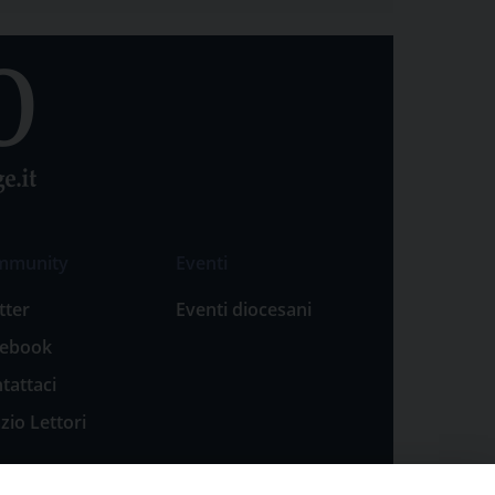
mmunity
Eventi
tter
Eventi diocesani
cebook
tattaci
zio Lettori