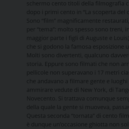
schermo cento titoli della filmografia
dopo i primi cento in “La scoperta del 
Sono “film” magnificamente restaurati, 
per “tema”: molto spesso sono treni, in
maggior parte i figli di Auguste e Louis
che si godono la famosa esposizione un
Molti sono divertenti, qualcuno davvero
storia. Eppure sono filmati che non ar
pellicole non superavano i 17 metri cia
che andavano a filmare gente e luoghi f
ammirare vedute di New York, di Tangeri,
Novecento. Si trattava comunque sempr
della quale la gente si muoveva, passa
Questa seconda “tornata” di cento film
è dunque un’occasione ghiotta non solo