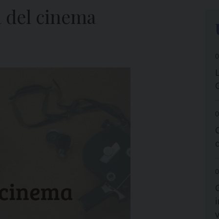
a del cinema
0
0
0
i