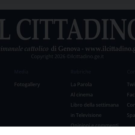
Copyright 2026 ©ilcittadino.ge.it
Media
Rubriche
Co
Fotogallery
La Parola
Twi
Al cinema
Fa
Libro della settimana
Con
in Televisione
Spa
Opinioni e commenti