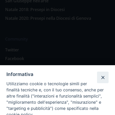
San Giuseppe nell’arte
Natale 2018: Presepi in Diocesi
Natale 2020: Presepi nella Diocesi di Genova
Community
Twitter
Facebook
Contattaci
Informativa
Spazio Lettori
Utilizziamo cookie o tecnologie simili per
finalità tecniche e, con il tuo consenso, anche per
altre finalità ("interazioni e funzionalità semplici",
Eventi
"miglioramento dell'esperienza", "misurazione" e
Eventi diocesani
"targeting e pubblicità") come specificato nella
cookie policy.