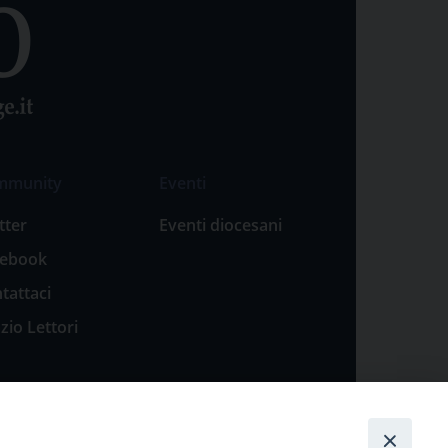
mmunity
Eventi
tter
Eventi diocesani
cebook
tattaci
zio Lettori