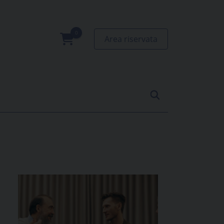
Area riservata
0
prodotti