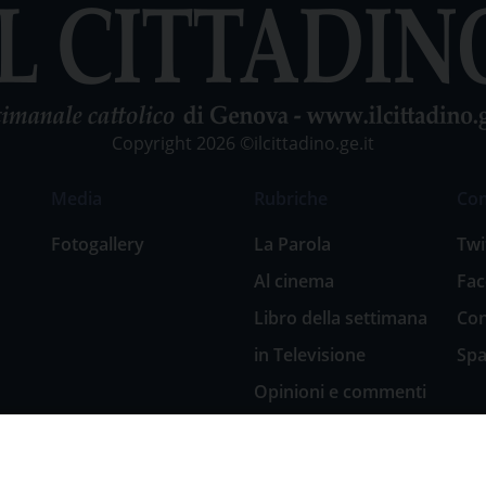
Copyright 2026 ©ilcittadino.ge.it
Media
Rubriche
Co
Fotogallery
La Parola
Twi
Al cinema
Fa
Libro della settimana
Con
in Televisione
Spa
Opinioni e commenti
San Giuseppe
nell’arte