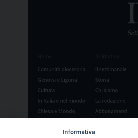
Home
Il cittadino
Comunità diocesana
Il settimanale
Genova e Liguria
Storia
Cultura
Chi siamo
In Italia e nel mondo
La redazione
Chiesa e Mondo
Abbonamenti
Sport
Pubblicità
Informativa
Parole di pace