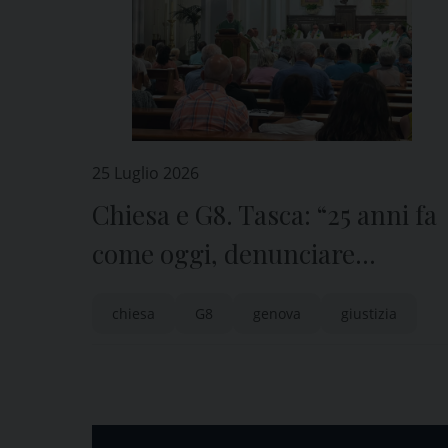
25 Luglio 2026
Chiesa e G8. Tasca: “25 anni fa
come oggi, denunciare
l’ingiustizia, testimoniare
chiesa
G8
genova
giustizia
Cristo”