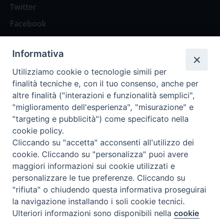
Twitter
Facebook
Contattaci
Informativa
Spazio Lettori
Utilizziamo cookie o tecnologie simili per
finalità tecniche e, con il tuo consenso, anche per
altre finalità ("interazioni e funzionalità semplici",
Eventi
"miglioramento dell'esperienza", "misurazione" e
Eventi diocesani
"targeting e pubblicità") come specificato nella
cookie policy.
Cliccando su "accetta" acconsenti all'utilizzo dei
cookie. Cliccando su "personalizza" puoi avere
maggiori informazioni sui cookie utilizzati e
Privacy Policy
Informativa Cookie
personalizzare le tue preferenze. Cliccando su
"rifiuta" o chiudendo questa informativa proseguirai
la navigazione installando i soli cookie tecnici.
Trasparenza
Preferenze Cookie
Ulteriori informazioni sono disponibili nella
cookie