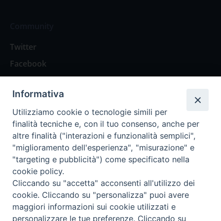
Community
Twitter
Facebook
Contattaci
Informativa
Spazio Lettori
Utilizziamo cookie o tecnologie simili per
finalità tecniche e, con il tuo consenso, anche per
altre finalità ("interazioni e funzionalità semplici",
Eventi
"miglioramento dell'esperienza", "misurazione" e
Eventi diocesani
"targeting e pubblicità") come specificato nella
cookie policy.
Cliccando su "accetta" acconsenti all'utilizzo dei
cookie. Cliccando su "personalizza" puoi avere
maggiori informazioni sui cookie utilizzati e
Privacy Policy
Informativa Cookie
personalizzare le tue preferenze. Cliccando su