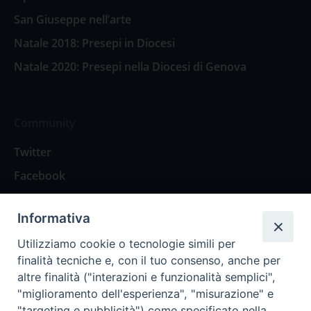
San Giuseppe nell’arte
Natale 2018: Presepi in Diocesi
Natale 2020: Presepi nella Diocesi di Genova
Community
Twitter
Facebook
Contattaci
Informativa
Spazio Lettori
Utilizziamo cookie o tecnologie simili per
finalità tecniche e, con il tuo consenso, anche per
altre finalità ("interazioni e funzionalità semplici",
Eventi
"miglioramento dell'esperienza", "misurazione" e
Eventi diocesani
"targeting e pubblicità") come specificato nella