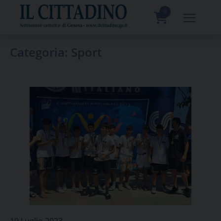
Skip
to
0
content
prodotti
Categoria:
Sport