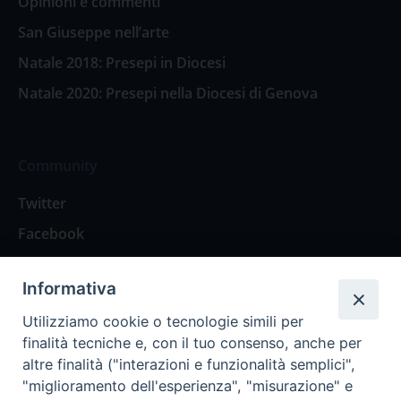
Opinioni e commenti
San Giuseppe nell’arte
Natale 2018: Presepi in Diocesi
Natale 2020: Presepi nella Diocesi di Genova
Community
Twitter
Facebook
Contattaci
Informativa
Spazio Lettori
Utilizziamo cookie o tecnologie simili per
finalità tecniche e, con il tuo consenso, anche per
altre finalità ("interazioni e funzionalità semplici",
Eventi
"miglioramento dell'esperienza", "misurazione" e