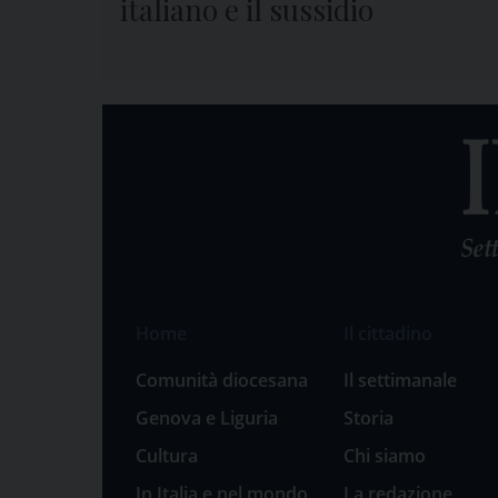
italiano e il sussidio
Home
Il cittadino
Comunità diocesana
Il settimanale
Genova e Liguria
Storia
Cultura
Chi siamo
In Italia e nel mondo
La redazione