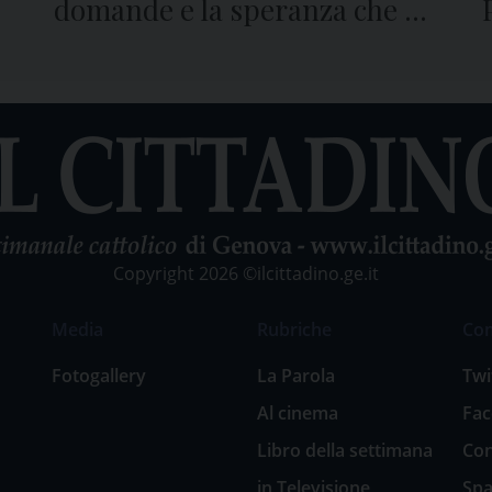
domande e la speranza che ci
lascia
Copyright 2026 ©ilcittadino.ge.it
Media
Rubriche
Co
Fotogallery
La Parola
Twi
Al cinema
Fa
Libro della settimana
Con
in Televisione
Spa