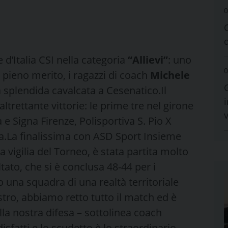
0
d’Italia CSI nella categoria
“Allievi”
: uno
0
 pieno merito, i ragazzi di coach
Michele
a splendida cavalcata a Cesenatico.Il
i
altrettante vittorie: le prime tre nel girone
e Signa Firenze, Polisportiva S. Pio X
La finalissima con ASD Sport Insieme
 vigilia del Torneo, è stata partita molto
ltato, che si è conclusa 48-44 per i
 una squadra di una realtà territoriale
stro, abbiamo retto tutto il match ed è
la nostra difesa – sottolinea coach
fatti e lo scudetto è lo straordinario