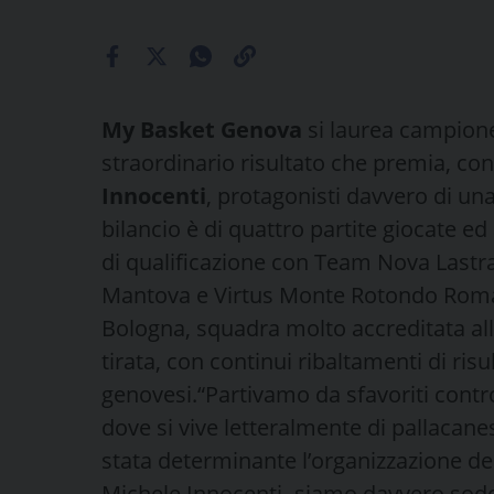
My Basket Genova
si laurea campione 
straordinario risultato che premia, con
Innocenti
, protagonisti davvero di un
bilancio è di quattro partite giocate ed 
di qualificazione con Team Nova Lastra 
Mantova e Virtus Monte Rotondo Roma.
Bologna, squadra molto accreditata alla
tirata, con continui ribaltamenti di risu
genovesi.“Partivamo da sfavoriti contro
dove si vive letteralmente di pallacane
stata determinante l’organizzazione del
Michele Innocenti -siamo davvero soddis