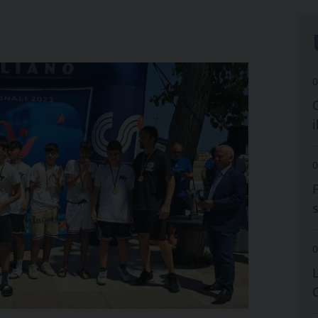
0
i
0
0