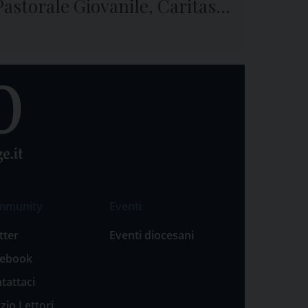
Pastorale Giovanile, Caritas e
Seminario di Genova
mmunity
Eventi
tter
Eventi diocesani
cebook
tattaci
zio Lettori