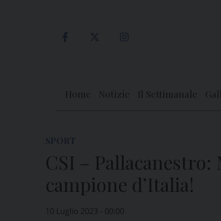
Skip
to
content
Home
Notizie
Il Settimanale
Gal
SPORT
CSI – Pallacanestro:
campione d’Italia!
10 Luglio 2023 - 00:00