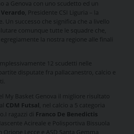
rnano a Genova con uno scudetto ed un
 Verardo
, Presidente CSI Liguria – la
e. Un successo che significa che a livello
salutare comunque tutte le squadre che,
egregiamente la nostra regione alle finali
complessivamente 12 scudetti nelle
 partite disputate fra pallacanestro, calcio e
i.
el My Basket Genova il migliore risultato
dal
CDM Futsal
, nel calcio a 5 categoria
o.I ragazzi di
Franco De Benedictis
scente Acireale e Polisportiva Bissuola
on Orione Lecce e ASD Santa Gemma