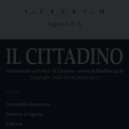
1
…
3
4
5
6
7
…
15
Pagina 5 di 15
Copyright 2026 ©ilcittadino.ge.it
Home
Comunità diocesana
Genova e Liguria
Cultura