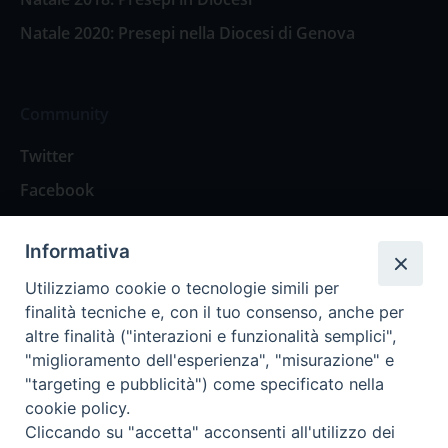
Natale 2020: Presepi nella Diocesi di Genova
Community
Twitter
Facebook
Contattaci
Informativa
Spazio Lettori
Utilizziamo cookie o tecnologie simili per
finalità tecniche e, con il tuo consenso, anche per
altre finalità ("interazioni e funzionalità semplici",
Eventi
"miglioramento dell'esperienza", "misurazione" e
Eventi diocesani
"targeting e pubblicità") come specificato nella
cookie policy.
Cliccando su "accetta" acconsenti all'utilizzo dei