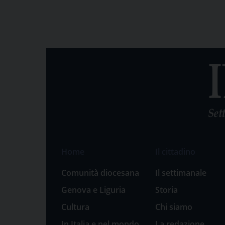
Home
Il cittadino
Comunità diocesana
Il settimanale
Genova e Liguria
Storia
Cultura
Chi siamo
In Italia e nel mondo
La redazione