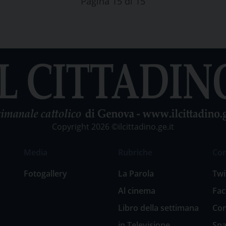
Pagina 15 di 15
Copyright 2026 ©ilcittadino.ge.it
Media
Rubriche
Co
Fotogallery
La Parola
Twi
Al cinema
Fa
Libro della settimana
Con
in Televisione
Spa