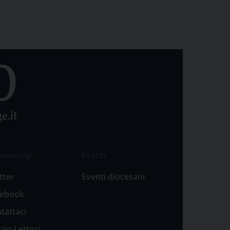
mmunity
Eventi
tter
Eventi diocesani
cebook
tattaci
zio Lettori