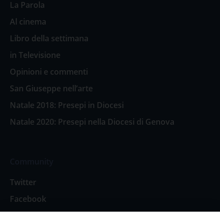
La Parola
Al cinema
Libro della settimana
in Televisione
Opinioni e commenti
San Giuseppe nell’arte
Natale 2018: Presepi in Diocesi
Natale 2020: Presepi nella Diocesi di Genova
Community
Twitter
Facebook
Contattaci