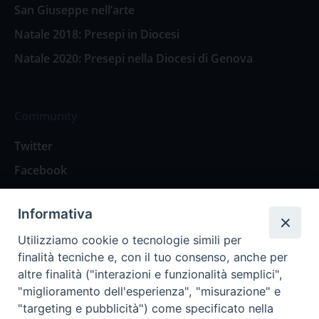
San Giuseppe nell’arte
Natale 2018: Presepi in Diocesi
Natale 2020: Presepi nella Diocesi di Genova
Community
Twitter
Facebook
Contattaci
Informativa
Spazio Lettori
Utilizziamo cookie o tecnologie simili per
finalità tecniche e, con il tuo consenso, anche per
altre finalità ("interazioni e funzionalità semplici",
Eventi
"miglioramento dell'esperienza", "misurazione" e
Eventi diocesani
"targeting e pubblicità") come specificato nella