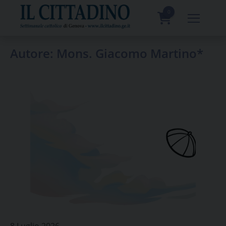
Skip
to
0
content
prodotti
Autore:
Mons. Giacomo Martino*