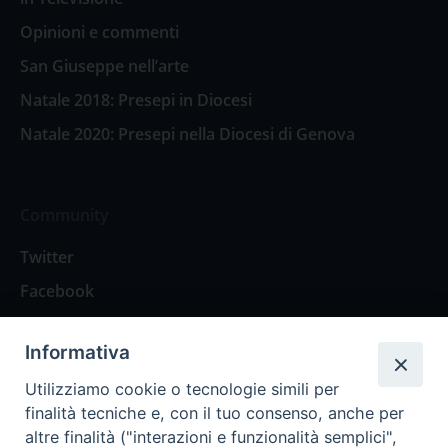
Opinioni e commenti
San Giuseppe nell’arte
Natale 2018: Presepi in Diocesi
Natale 2020: Presepi nella Diocesi di Genova
Community
Twitter
Facebook
Contattaci
Informativa
Spazio Lettori
Utilizziamo cookie o tecnologie simili per
finalità tecniche e, con il tuo consenso, anche per
altre finalità ("interazioni e funzionalità semplici",
Eventi